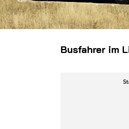
Busfahrer im L
St