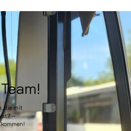
 Team!
, die mit
ist? –
llkommen!